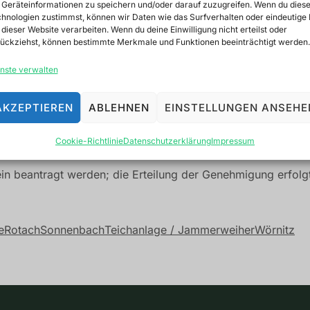
Geräteinformationen zu speichern und/oder darauf zuzugreifen. Wenn du dies
hnologien zustimmst, können wir Daten wie das Surfverhalten oder eindeutige 
 dieser Website verarbeiten. Wenn du deine Einwilligung nicht erteilst oder
 Ortsteilen Beersbach und Pfahlheim im Ostalbkreis liegt d
ückziehst, können bestimmte Merkmale und Funktionen beeinträchtigt werden.
nd fernab vom Trubel des Alltags strahlt der See eine bes
nste verwalten
Vereinsmitgliedern zum Angeln zur Verfügung. Der aktuelle
AKZEPTIEREN
ABLEHNEN
EINSTELLUNGEN ANSEHE
Cookie-Richtlinie
Datenschutzerklärung
Impressum
wässers zu bewahren, ist die Zufahrt ausschließlich Kraf
rein beantragt werden; die Erteilung der Genehmigung erfo
e
Rotach
Sonnenbach
Teichanlage / Jammerweiher
Wörnitz