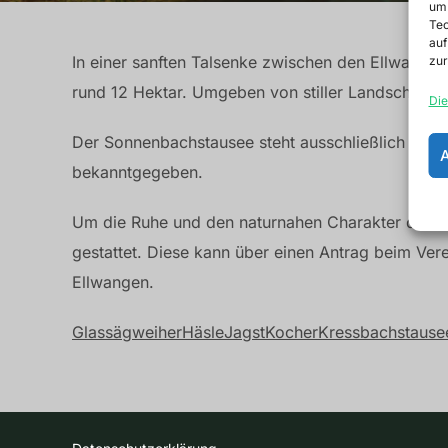
um 
Tec
auf
In einer sanften Talsenke zwischen den Ellwanger
zur
rund 12 Hektar. Umgeben von stiller Landschaft u
Die
Der Sonnenbachstausee steht ausschließlich den 
bekanntgegeben.
Um die Ruhe und den naturnahen Charakter des Ge
gestattet. Diese kann über einen Antrag beim Ve
Ellwangen.
Glassägweiher
Häsle
Jagst
Kocher
Kressbachstause