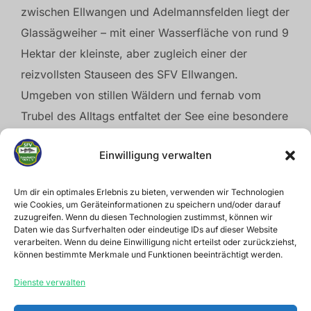
zwischen Ellwangen und Adelmannsfelden liegt der
Glassägweiher – mit einer Wasserfläche von rund 9
Hektar der kleinste, aber zugleich einer der
reizvollsten Stauseen des SFV Ellwangen.
Umgeben von stillen Wäldern und fernab vom
Trubel des Alltags entfaltet der See eine besondere
Atmosphäre der Ruhe und Ursprünglichkeit.
Einwilligung verwalten
Das Gewässer ist ausschließlich den
Vereinsmitgliedern vorbehalten und bietet mit einer
Um dir ein optimales Erlebnis zu bieten, verwenden wir Technologien
wie Cookies, um Geräteinformationen zu speichern und/oder darauf
Wassertiefe von etwa 30 Zentimetern bis zu 4,30
zuzugreifen. Wenn du diesen Technologien zustimmst, können wir
Daten wie das Surfverhalten oder eindeutige IDs auf dieser Website
Metern vielfältige Bedingungen für ein naturnahes
verarbeiten. Wenn du deine Einwilligung nicht erteilst oder zurückziehst,
Angelerlebnis. Unter der spiegelnden
können bestimmte Merkmale und Funktionen beeinträchtigt werden.
Wasseroberfläche verbirgt sich ein artenreicher
Dienste verwalten
Fischbestand mit Hechten, Zandern, Schleien sowie