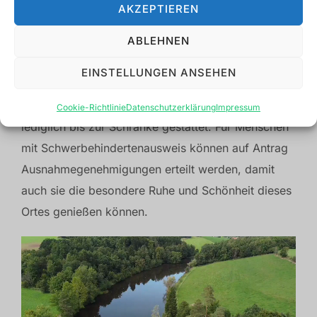
verschiedenen Weißfischarten, der den
AKZEPTIEREN
Glassägweiher zu einem besonderen Ort für
ABLEHNEN
passionierte Angler macht.
EINSTELLUNGEN ANSEHEN
Um die ungestörte Harmonie dieses Naturraums zu
bewahren, ist die Zufahrt für Kraftfahrzeuge
Cookie-Richtlinie
Datenschutzerklärung
Impressum
lediglich bis zur Schranke gestattet. Für Menschen
mit Schwerbehindertenausweis können auf Antrag
Ausnahmegenehmigungen erteilt werden, damit
auch sie die besondere Ruhe und Schönheit dieses
Ortes genießen können.