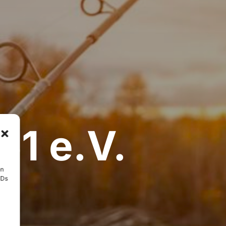
61 e.V.
en
IDs
eln