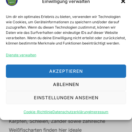
Einwilligung verwalten
Ursprünglichkeit und Ruhe.
Um dir ein optimales Erlebnis zu bieten, verwenden wir Technologien
Auf einer Länge von über sechs Kilometern wird
wie Cookies, um Geräteinformationen zu speichern und/oder darauf
die Rotach vom Verein befischt. Mit einer
zuzugreifen. Wenn du diesen Technologien zustimmst, können wir
Daten wie das Surfverhalten oder eindeutige IDs auf dieser Website
durchschnittlichen Breite von rund sechs Metern
verarbeiten. Wenn du deine Einwilligung nicht erteilst oder zurückziehst,
können bestimmte Merkmale und Funktionen beeinträchtigt werden.
und wechselnden Wassertiefen zwischen etwa 20
Zentimetern und drei Metern – geprägt von tiefen
Dienste verwalten
Gumpen und ausgedehnten Flachwasserzonen –
bietet sie eine abwechslungsreiche und lebendige
AKZEPTIEREN
Flusslandschaft.
ABLEHNEN
Der Abschnitt von Grobenhof bis zum Abfall bei
EINSTELLUNGEN ANSEHEN
Regelsweiler befindet sich im Vereinseigentum und
gilt als hervorragendes Angelrevier. Aal, Hecht,
Cookie-Richtlinie
Datenschutzerklärung
Impressum
Karpfen, Schleien, Zander sowie zahlreiche
Weißfischarten finden hier ideale