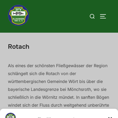
Zum
Inhalt
Suchen
SEITEN
springen
nach:
Rotach
Als eines der schönsten Fließgewässer der Region
schlängelt sich die Rotach von der
württembergischen Gemeinde Wört bis über die
bayerische Landesgrenze bei Mönchsroth, wo sie
schließlich in die Wörnitz mündet. In sanften Bögen
windet sich der Fluss durch weitgehend unberührte
Natur und entfaltet dabei eine besondere